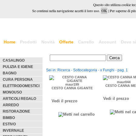
Questo sito utilizza cookie tecn
Se continui nella navigazione accetti il loro uso.
OK
| Per saperne di più,
Home
Prodotti
Novità
Offerte
Carrello
Account
Dove s
CASALINGO
PULIZIA E IGIENE
Sei in: Ricerca - Sottocategoria - x Funghi - pag. 1
BAGNO
CURA PERSONA
maur044
maur199
ELETTRODOMESTICI
CESTO CANNA ME
CESTO CANNA GIGANTE
MONOUSO
Vedi il prezzo
ARTICOLI REGALO
Vedi il prezzo
ARREDO
RISTORAZIONE
BIMBO
ESTIVO
INVERNALE